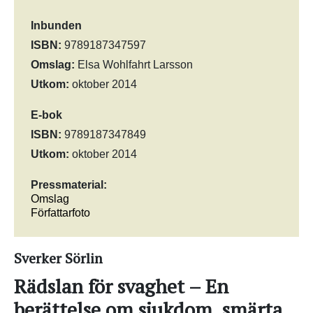
Inbunden
ISBN:
9789187347597
Omslag:
Elsa Wohlfahrt Larsson
Utkom:
oktober 2014
E-bok
ISBN:
9789187347849
Utkom:
oktober 2014
Pressmaterial:
Omslag
Författarfoto
Sverker Sörlin
Rädslan för svaghet – En
berättelse om sjukdom, smärta