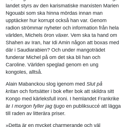
landet styrs av den karismatiske marxisten Marien
Ngouabi som ska hinna mördas innan man
upptäcker hur korrupt också han var. Genom
radion strömmar nyheter och information från hela
världen, Michels öron växer. Vem ska ta hand om
Shahen av Iran, har Idi Amin någon att boxas med
där i Saudiarabien? Och under mangoträdet
funderar Michel på om det ska bli han och
Caroline. Världen speglad genom en ung
kongoles, alltså.
Alain Mabanckou slog igenom med
Slut på
kritan
och fortsätter i bok efter bok att skildra sitt
Kongo med ­kärleksfull ironi. I hemlandet Frankrike
är
I morgon fyller jag tjugo
en publiksuccé att lägga
till raden av litterära priser.
»Detta är en mycket charmerande och väl