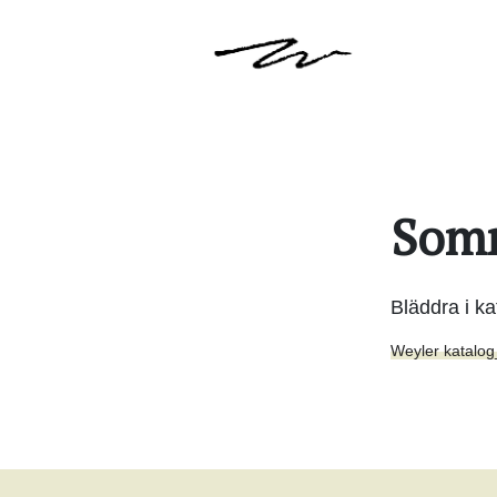
Somm
Bläddra i k
Weyler katalo