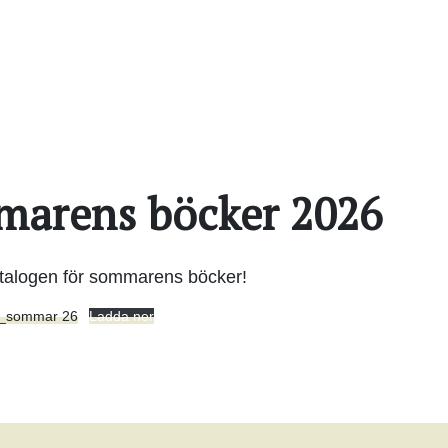
arens böcker 2026
atalogen för sommarens böcker!
g_sommar 26
Ladda ner