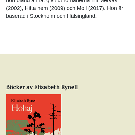
hon bland annat givit ut romanerna Till Mervas
(2002), Hitta hem (2009) och Moll (2017). Hon är
baserad i Stockholm och Hälsingland.
Böcker av Elisabeth Rynell