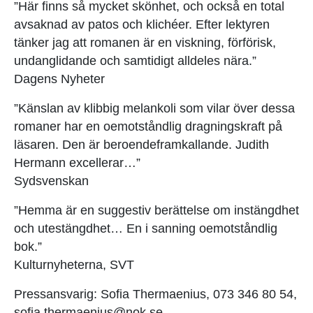
”Här finns så mycket skönhet, och också en total
avsaknad av patos och klichéer. Efter lektyren
tänker jag att romanen är en viskning, förförisk,
undanglidande och samtidigt alldeles nära.”
Dagens Nyheter
”Känslan av klibbig melankoli som vilar över dessa
romaner har en oemotståndlig dragningskraft på
läsaren. Den är beroendeframkallande. Judith
Hermann excellerar…”
Sydsvenskan
”Hemma är en suggestiv berättelse om instängdhet
och utestängdhet… En i sanning oemotståndlig
bok.”
Kulturnyheterna, SVT
Pressansvarig: Sofia Thermaenius, 073 346 80 54,
sofia.thermaenius@nok.se