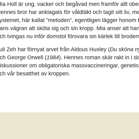
ia Holl är ung, vacker och begåvad men framför allt ob
ennes bror har anklagats för våldtäkt och tagit sitt liv, m
ystemet, här kallat ”metoden”, egentligen lägger honom til
ans vägran att sköta sig och sin kropp. Mia anser att han
ch tvingas nu inför domstol försvara sin kärlek till broder
uli Zeh har förnyat arvet från Aldous Huxley (
Du sköna n
ch George Orwell (
1984
). Hennes roman skär rakt in i 
iskussioner om obligatoriska massvaccineringar, geneti
ch vår besatthet av kroppen.