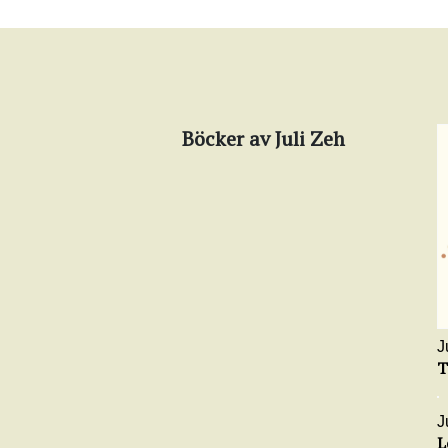
Böcker av Juli Zeh
J
T
J
L