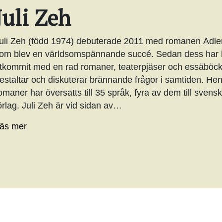
Juli Zeh
uli Zeh (född 1974) debuterade 2011 med romanen Adle
om blev en världsomspännande succé. Sedan dess har
tkommit med en rad romaner, teaterpjäser och essäböck
estaltar och diskuterar brännande frågor i samtiden. He
omaner har översatts till 35 språk, fyra av dem till sven
örlag. Juli Zeh är vid sidan av…
äs mer