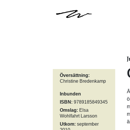
J
Översättning:
Christine Bredenkamp
Å
Inbunden
ö
ISBN:
9789185849345
m
Omslag:
Elsa
m
Wohlfahrt Larsson
ä
Utkom:
september
2010