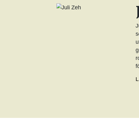
J
s
u
g
r
f
L