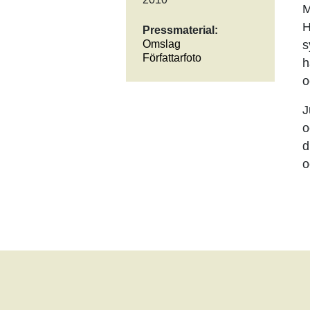
M
H
Pressmaterial:
Omslag
s
Författarfoto
h
o
J
o
d
o