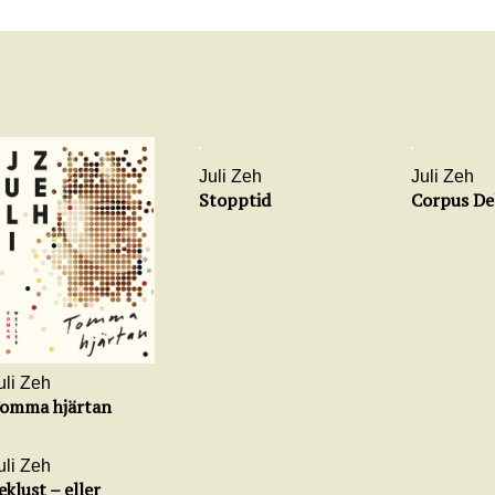
Juli Zeh
Juli Zeh
Stopptid
Corpus Del
uli Zeh
omma hjärtan
uli Zeh
eklust – eller