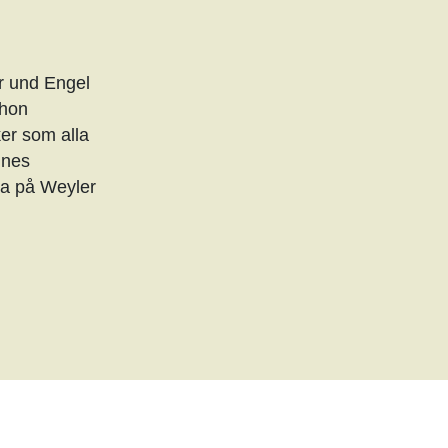
r und Engel
 hon
er som alla
nnes
ska på Weyler