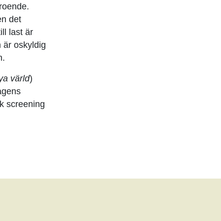
eroende.
en det
l last är
 är oskyldig
n.
ya värld
)
dagens
sk screening