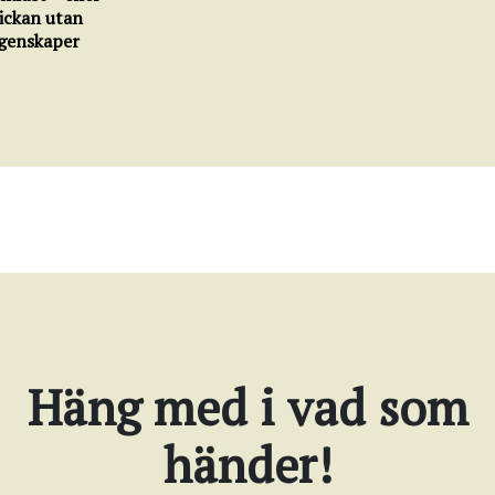
lickan utan
genskaper
Häng med i vad som
händer!